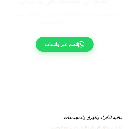
انضم إلى مجتمعنا على واتساب
إلهام يومي، وصول مبكر للفعاليات، ودائرة من الأشخاص يسيرون
على الدرب نفسه. الانضمام مجاني.
انضم عبر واتساب
مساحة هادئة وداعمة. يمكنك المغادرة في أي وقت.
عافية للأفراد والفِرَق والمجتمعات.
شريك عافية إماراتي يقدّم التدريب والبرامج المؤسسية