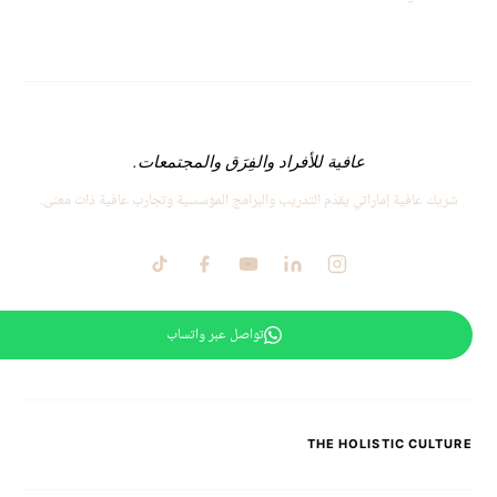
عافية للأفراد والفِرَق والمجتمعات.
شريك عافية إماراتي يقدّم التدريب والبرامج المؤسسية وتجارب عافية ذات معنى.
تواصل عبر واتساب
THE HOLISTIC CULTURE