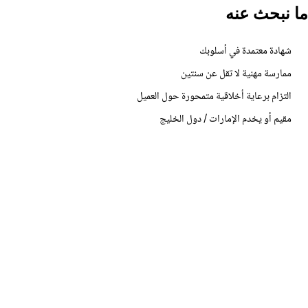
 نبحث عنه
شهادة معتمدة في أسلوبك
ممارسة مهنية لا تقل عن سنتين
التزام برعاية أخلاقية متمحورة حول العميل
مقيم أو يخدم الإمارات / دول الخليج
مستعدّ للتقديم؟
شارك بعض التفاصيل عن ممارستك وسيتواصل معك فريقنا.
تقدّم للانضمام
→