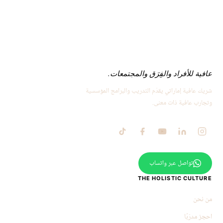
عافية للأفراد والفِرَق والمجتمعات.
شريك عافية إماراتي يقدّم التدريب والبرامج المؤسسية
وتجارب عافية ذات معنى.
تواصل عبر واتساب
THE HOLISTIC CULTURE
من نحن
احجز مدرّبًا