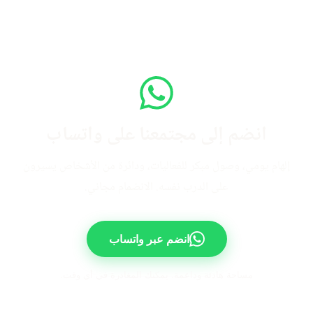
انضم إلى مجتمعنا على واتساب
إلهام يومي، وصول مبكر للفعاليات، ودائرة من الأشخاص يسيرون
على الدرب نفسه. الانضمام مجاني.
انضم عبر واتساب
مساحة هادئة وداعمة. يمكنك المغادرة في أي وقت.