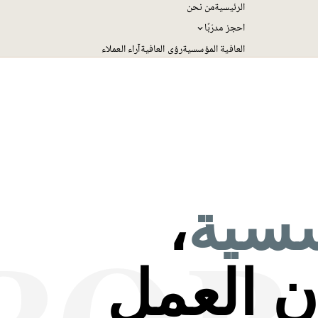
الرئيسية
من نحن
احجز مدرّبًا
العافية المؤسسية
رؤى العافية
آراء العملاء
سية
،
POR
ان العمل