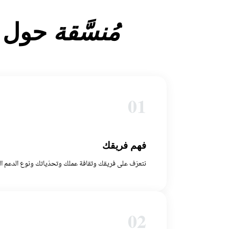
حول ش
مُنسَّقة
01
فهم فريقك
نتعرّف على فريقك وثقافة عملك وتحدّياتك ونوع الدعم الذ
02