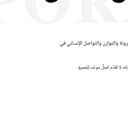
نة والتوازن والتواصل الإنساني في
ا تُقدَّم كحلٍّ موحَّد للجميع.