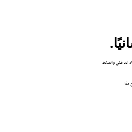
يًا.
هاد العاطفي والضغط
معًا.