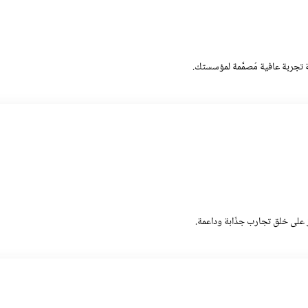
ة تجربة عافية مُصمَّمة لمؤسستك.
يز على خلق تجارب جذّابة وداعمة.