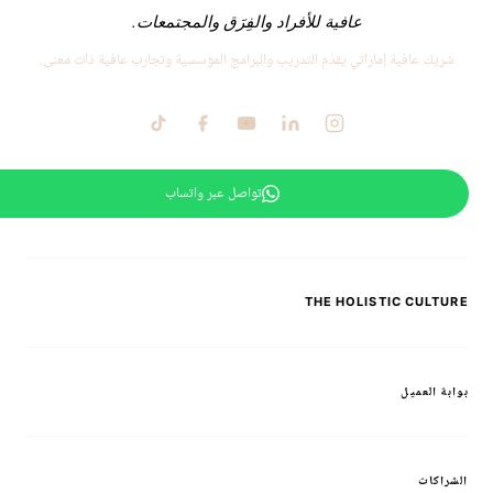
عافية للأفراد والفِرَق والمجتمعات.
شريك عافية إماراتي يقدّم التدريب والبرامج المؤسسية وتجارب عافية ذات معنى.
تواصل عبر واتساب
THE HOLISTIC CULTURE
بوابة العميل
الشراكات