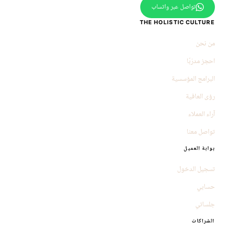
تواصل عبر واتساب
THE HOLISTIC CULTURE
من نحن
احجز مدرّبًا
البرامج المؤسسية
رؤى العافية
آراء العملاء
تواصل معنا
بوابة العميل
تسجيل الدخول
حسابي
جلساتي
الشراكات