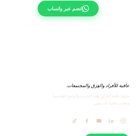
انضم عبر واتساب
مساحة هادئة وداعمة. يمكنك المغادرة في أي وقت.
عافية للأفراد والفِرَق والمجتمعات.
شريك عافية إماراتي يقدّم التدريب والبرامج المؤسسية
وتجارب عافية ذات معنى.