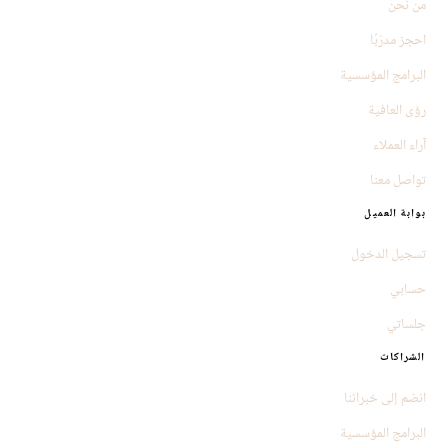
من نحن
احجز مدرّبًا
البرامج المؤسسية
رؤى العافية
آراء العملاء
تواصل معنا
بوابة العميل
تسجيل الدخول
حسابي
جلساتي
الشراكات
انضم إلى خبرائنا
البرامج المؤسسية