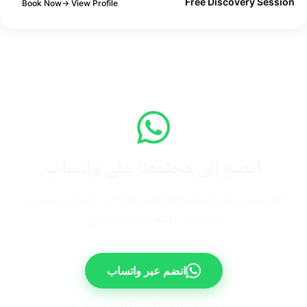
Free Discovery Sessio
Book Now
View Profile →
انضم إلى مجتمعنا على واتساب
إلهام يومي، وصول مبكر للفعاليات، ودائرة من الأشخاص يسيرون
على الدرب نفسه. الانضمام مجاني.
انضم عبر واتساب
مساحة هادئة وداعمة. يمكنك المغادرة في أي وقت.