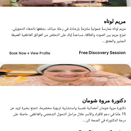
ريم لوتاه
ريم لوتاه مُمارسةٌ شموليةٌ ملتزمةٌ بإرشادك في رحلة حياتك. بشغفها بالشفاء التحويلي،
مزج مريم بين الصوت والطاقة، مُساعدةً إياك على التخلص من العوائق العاطفية العميقة
لجذور والمعتق…
Free Discovery Sessio
Book Now
View Profile →
كتورة مروة شومان
كتورة مروة شومان أخصائية نفسية واستشارية تربوية مخضرمة، تتمتع بخبرة تزيد عن
15 عامًا في دعم الأفراد والأسر خلال مراحل التحول الشخصي والعاطفي. حاصلة على
رجة الدكتوراه في الصحة الن…