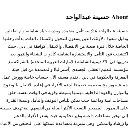
Abo
حسينة عبدالواحد
حسينَة عبدالواحد مُدرّسة تأمل معتمدة ومدربة حياة شاملة، وأم لطفلين، 
ودليل شغوف لأولئك الذين يسعون للتحول واكتشاف الذات. بدأت رحلتها 
الخاصة خلال فترة صعبة من الانفصال والانتقال كوافقة في دبي، حيث 
اكتشفت قوة التأمل والاستشارة الشاملة كأدوات للشفاء والنمو. بعد 
تدريبها في الأكاديمية الشاملة (الإمارات العربية المتحدة) بالشراكة مع 
مؤسسة التعليم العقلي الجسدي (أستراليا) والمعتمدة من قبل هيئة 
المعرفة والحكومة في دبي ، تقدم هسينه الآن جلسات خاصة وورش عمل 
جماعية وبرامج مصممة خصيصًا لدعم الأفراد في إعادة الاتصال بالوضوح 
والتوازن والقوة الداخلية. مهمتها بسيطة وقوية في الوقت نفسه: خلق 
مساحات آمنة وداعمة حيث يمكن للناس التوقف والتأمل وتنمية القدرة 
على الصمود - ليصبحوا النسخة الأكثر أصالة من أنفسهم. نية تهدف حسينة 
إلى توفير مساحات داعمة وغير تحكيمية حيث يشعر الأفراد بالدعم 
والإرشاد والتمكين. وهي ملتزمة بمساعدة عملائها على التخلص من الأعباء 