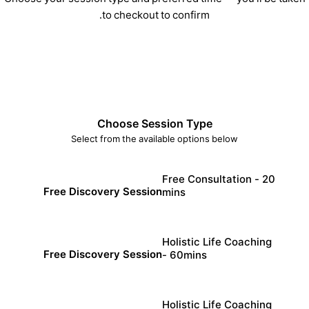
Choose your session type and preferred time — you'll be ta
to checkout to confirm.
3
2
1
Choose Session Type
Select from the available options below
Free Consultation - 20
Free Discovery Session
mins
min
20
Holistic Life Coaching
Free Discovery Session
- 60mins
min
60
Holistic Life Coaching