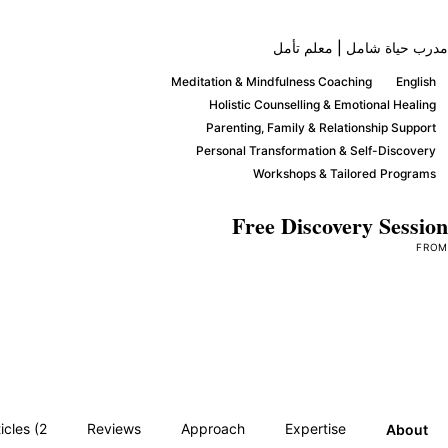
 حياة شامل | معلم تأمل
Meditation & Mindfulness Coaching
Engli
Holistic Counselling & Emotional Heali
Parenting, Family & Relationship Suppo
Personal Transformation & Self-Discove
Workshops & Tailored Progra
Free Discovery Sess
F
Book a Session →
Articles (2)
Reviews
Approach
Expertise
Abou