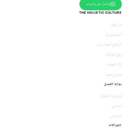
تواصل عبر واتساب
THE HOLISTIC CULTURE
من نحن
احجز مدرّبًا
البرامج المؤسسية
رؤى العافية
آراء العملاء
تواصل معنا
بوابة العميل
تسجيل الدخول
حسابي
جلساتي
الشراكات