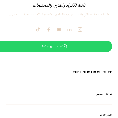
عافية للأفراد والفِرَق والمجتمعات.
شريك عافية إماراتي يقدّم التدريب والبرامج المؤسسية وتجارب عافية ذات معنى.
تواصل عبر واتساب
THE HOLISTIC CULTURE
بوابة العميل
الشراكات