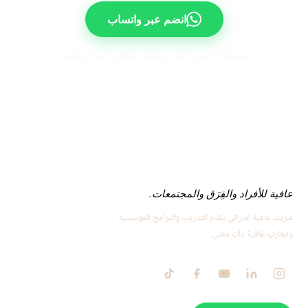
انضم عبر واتساب
مساحة هادئة وداعمة. يمكنك المغادرة في أي وقت.
عافية للأفراد والفِرَق والمجتمعات.
شريك عافية إماراتي يقدّم التدريب والبرامج المؤسسية
وتجارب عافية ذات معنى.