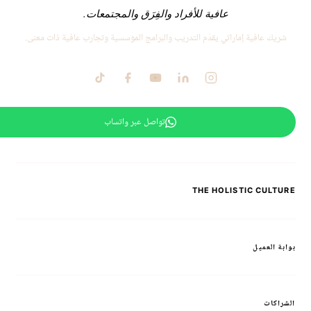
عافية للأفراد والفِرَق والمجتمعات.
شريك عافية إماراتي يقدّم التدريب والبرامج المؤسسية وتجارب عافية ذات معنى.
تواصل عبر واتساب
THE HOLISTIC CULTURE
بوابة العميل
الشراكات