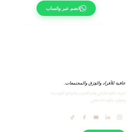
انضم عبر واتساب
مساحة هادئة وداعمة. يمكنك المغادرة في أي وقت.
عافية للأفراد والفِرَق والمجتمعات.
شريك عافية إماراتي يقدّم التدريب والبرامج المؤسسية
وتجارب عافية ذات معنى.