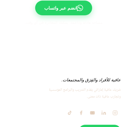
انضم عبر واتساب
مساحة هادئة وداعمة. يمكنك المغادرة في أي وقت.
عافية للأفراد والفِرَق والمجتمعات.
شريك عافية إماراتي يقدّم التدريب والبرامج المؤسسية
وتجارب عافية ذات معنى.