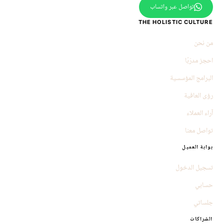
تواصل عبر واتساب
THE HOLISTIC CULTURE
من نحن
احجز مدرّبًا
البرامج المؤسسية
رؤى العافية
آراء العملاء
تواصل معنا
بوابة العميل
تسجيل الدخول
حسابي
جلساتي
الشراكات