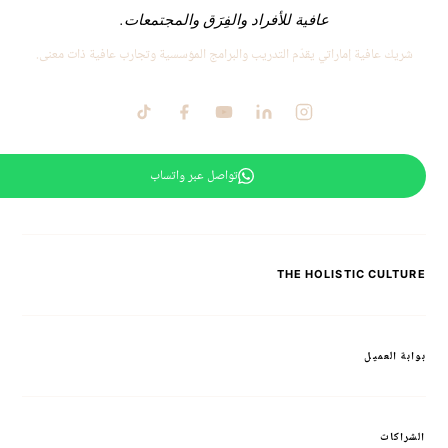
عافية للأفراد والفِرَق والمجتمعات.
شريك عافية إماراتي يقدّم التدريب والبرامج المؤسسية وتجارب عافية ذات معنى.
تواصل عبر واتساب
THE HOLISTIC CULTURE
بوابة العميل
الشراكات