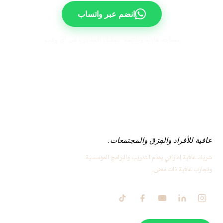
انضم عبر واتساب
مساحة هادئة وداعمة. يمكنك المغادرة في أي وقت.
عافية للأفراد والفِرَق والمجتمعات.
شريك عافية إماراتي يقدّم التدريب والبرامج المؤسسية
وتجارب عافية ذات معنى.