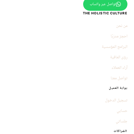
تواصل عبر واتساب
THE HOLISTIC CULTURE
من نحن
احجز مدرّبًا
البرامج المؤسسية
رؤى العافية
آراء العملاء
تواصل معنا
بوابة العميل
تسجيل الدخول
حسابي
جلساتي
الشراكات