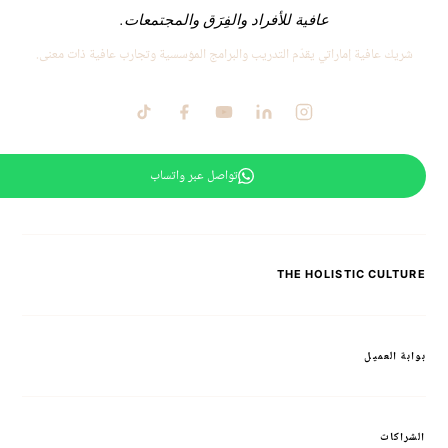
عافية للأفراد والفِرَق والمجتمعات.
شريك عافية إماراتي يقدّم التدريب والبرامج المؤسسية وتجارب عافية ذات معنى.
تواصل عبر واتساب
THE HOLISTIC CULTURE
بوابة العميل
الشراكات