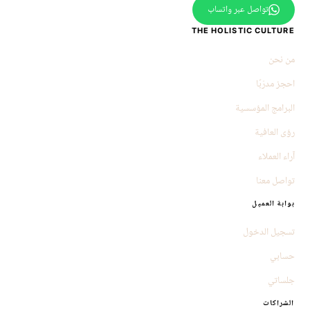
تواصل عبر واتساب
THE HOLISTIC CULTURE
من نحن
احجز مدرّبًا
البرامج المؤسسية
رؤى العافية
آراء العملاء
تواصل معنا
بوابة العميل
تسجيل الدخول
حسابي
جلساتي
الشراكات