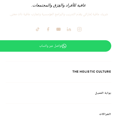
عافية للأفراد والفِرَق والمجتمعات.
شريك عافية إماراتي يقدّم التدريب والبرامج المؤسسية وتجارب عافية ذات معنى.
تواصل عبر واتساب
THE HOLISTIC CULTURE
بوابة العميل
الشراكات