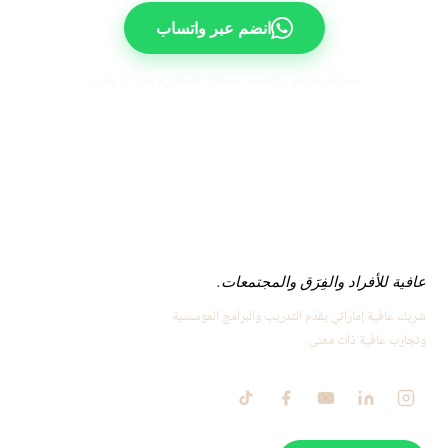
انضم عبر واتساب
مساحة هادئة وداعمة. يمكنك المغادرة في أي وقت.
عافية للأفراد والفِرَق والمجتمعات.
شريك عافية إماراتي يقدّم التدريب والبرامج المؤسسية
وتجارب عافية ذات معنى.