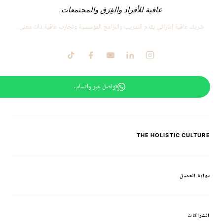
عافية للأفراد والفِرَق والمجتمعات.
شريك عافية إماراتي يقدّم التدريب والبرامج المؤسسية وتجارب عافية ذات معنى.
تواصل عبر واتساب
THE HOLISTIC CULTURE
بوابة العميل
الشراكات