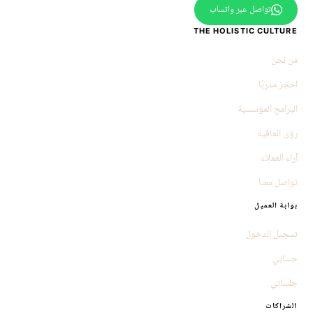
تواصل عبر واتساب
THE HOLISTIC CULTURE
من نحن
احجز مدرّبًا
البرامج المؤسسية
رؤى العافية
آراء العملاء
تواصل معنا
بوابة العميل
تسجيل الدخول
حسابي
جلساتي
الشراكات