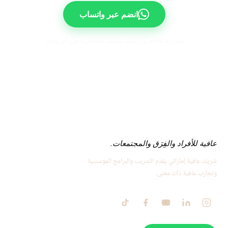
انضم عبر واتساب
مساحة هادئة وداعمة. يمكنك المغادرة في أي وقت.
عافية للأفراد والفِرَق والمجتمعات.
شريك عافية إماراتي يقدّم التدريب والبرامج المؤسسية
وتجارب عافية ذات معنى.