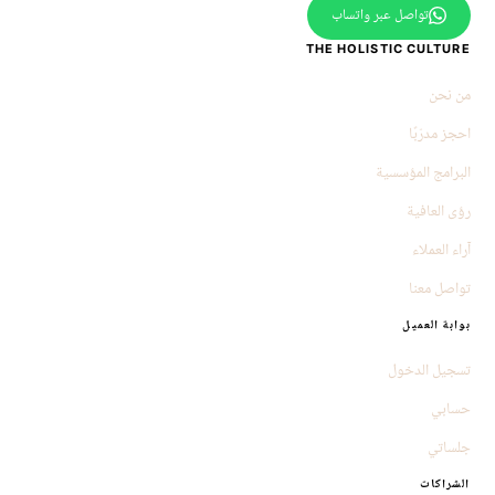
تواصل عبر واتساب
THE HOLISTIC CULTURE
من نحن
احجز مدرّبًا
البرامج المؤسسية
رؤى العافية
آراء العملاء
تواصل معنا
بوابة العميل
تسجيل الدخول
حسابي
جلساتي
الشراكات