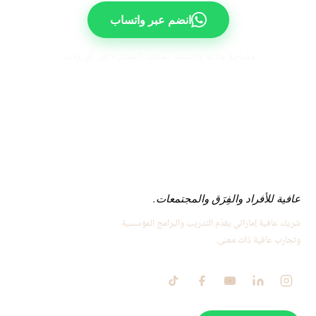
انضم عبر واتساب
مساحة هادئة وداعمة. يمكنك المغادرة في أي وقت.
عافية للأفراد والفِرَق والمجتمعات.
شريك عافية إماراتي يقدّم التدريب والبرامج المؤسسية
وتجارب عافية ذات معنى.