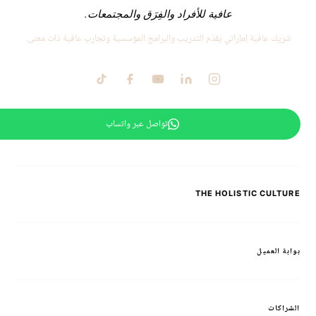
عافية للأفراد والفِرَق والمجتمعات.
شريك عافية إماراتي يقدّم التدريب والبرامج المؤسسية وتجارب عافية ذات معنى.
تواصل عبر واتساب
THE HOLISTIC CULTURE
بوابة العميل
الشراكات