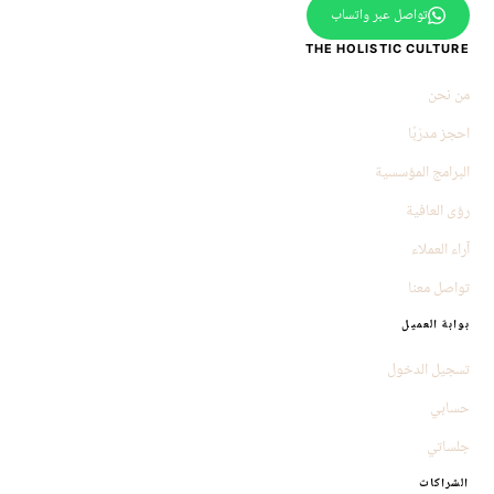
تواصل عبر واتساب
THE HOLISTIC CULTURE
من نحن
احجز مدرّبًا
البرامج المؤسسية
رؤى العافية
آراء العملاء
تواصل معنا
بوابة العميل
تسجيل الدخول
حسابي
جلساتي
الشراكات