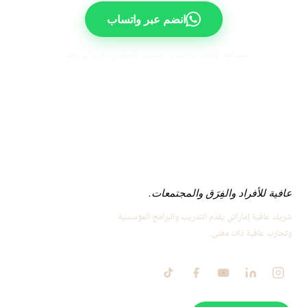
انضم عبر واتساب
مساحة هادئة وداعمة. يمكنك المغادرة في أي وقت.
عافية للأفراد والفِرَق والمجتمعات.
شريك عافية إماراتي يقدّم التدريب والبرامج المؤسسية
وتجارب عافية ذات معنى.