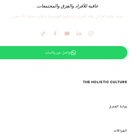
عافية للأفراد والفِرَق والمجتمعات.
شريك عافية إماراتي يقدّم التدريب والبرامج المؤسسية وتجارب عافية ذات معنى.
تواصل عبر واتساب
THE HOLISTIC CULTURE
بوابة العميل
الشراكات