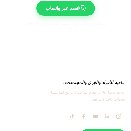
انضم عبر واتساب
مساحة هادئة وداعمة. يمكنك المغادرة في أي وقت.
عافية للأفراد والفِرَق والمجتمعات.
شريك عافية إماراتي يقدّم التدريب والبرامج المؤسسية
وتجارب عافية ذات معنى.