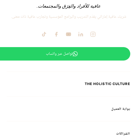
عافية للأفراد والفِرَق والمجتمعات.
شريك عافية إماراتي يقدّم التدريب والبرامج المؤسسية وتجارب عافية ذات معنى.
تواصل عبر واتساب
THE HOLISTIC CULTURE
بوابة العميل
الشراكات