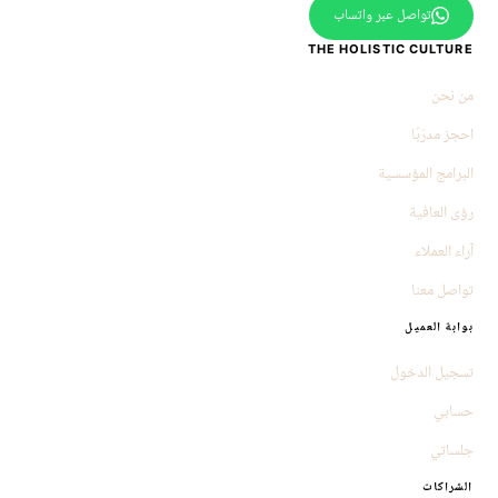
تواصل عبر واتساب
THE HOLISTIC CULTURE
من نحن
احجز مدرّبًا
البرامج المؤسسية
رؤى العافية
آراء العملاء
تواصل معنا
بوابة العميل
تسجيل الدخول
حسابي
جلساتي
الشراكات