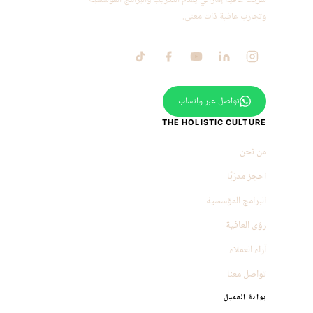
شريك عافية إماراتي يقدّم التدريب والبرامج المؤسسية
وتجارب عافية ذات معنى.
تواصل عبر واتساب
THE HOLISTIC CULTURE
من نحن
احجز مدرّبًا
البرامج المؤسسية
رؤى العافية
آراء العملاء
تواصل معنا
بوابة العميل