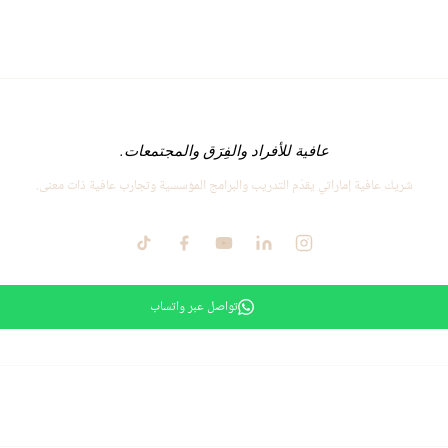
عافية للأفراد والفِرَق والمجتمعات.
شريك عافية إماراتي يقدّم التدريب والبرامج المؤسسية وتجارب عافية ذات معنى.
تواصل عبر واتساب