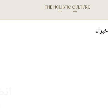
خبراء
انض
إ