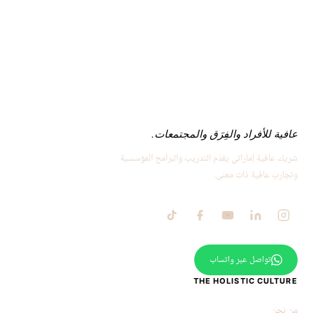
عافية للأفراد والفِرَق والمجتمعات.
شريك عافية إماراتي يقدّم التدريب والبرامج المؤسسية
وتجارب عافية ذات معنى.
تواصل عبر واتساب
THE HOLISTIC CULTURE
من نحن