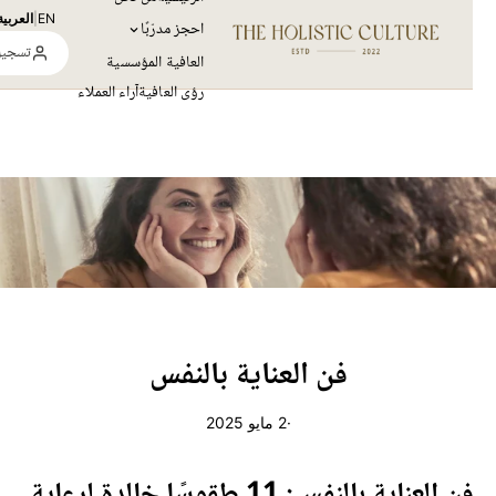
EN
|
العربية
احجز مدرّبًا
تسجيل ال
العافية المؤسسية
رؤى العافية
آراء العملاء
فن العناية بالنفس
·
2 مايو 2025
فن العناية بالنفس: 11 طقوسًا خالدة لرعاية