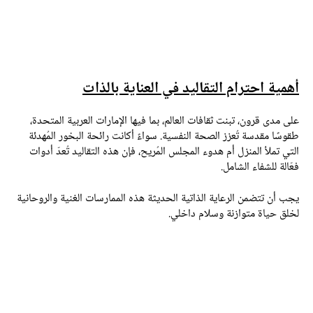
همية احترام التقاليد في العناية بالذات
لى مدى قرون، تبنت ثقافات العالم، بما فيها الإمارات العربية المتحدة،
قوسًا مقدسة تُعزز الصحة النفسية. سواءً أكانت رائحة البخور المُهدئة
لتي تملأ المنزل أم هدوء المجلس المُريح، فإن هذه التقاليد تُعدّ أدوات
عّالة للشفاء الشامل.
جب أن تتضمن الرعاية الذاتية الحديثة هذه الممارسات الغنية والروحانية
خلق حياة متوازنة وسلام داخلي.