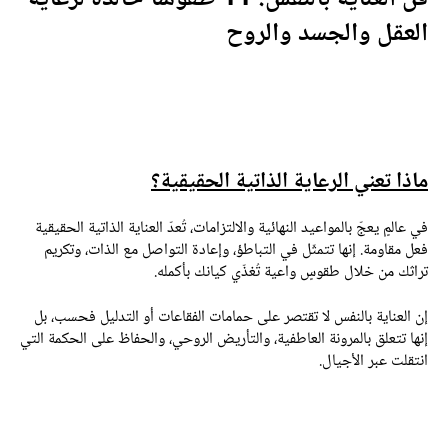
لعقل والجسد والروح
اذا تعني الرعاية الذاتية الحقيقية؟
ي عالمٍ يعجّ بالمواعيد النهائية والالتزامات، تُعدّ العناية الذاتية الحقيقية
عل مقاومة. إنها تتمثّل في التباطؤ، وإعادة التواصل مع الذات، وتكريم
راثك من خلال طقوسٍ واعية تُغذّي كيانك بأكمله.
ن العناية بالنفس لا تقتصر على حمامات الفقاعات أو التدليل فحسب، بل
نها تتعلق بالمرونة العاطفية، والتأريض الروحي، والحفاظ على الحكمة التي
نتقلت عبر الأجيال.