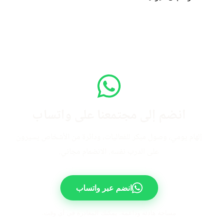
انضم إلى مجتمعنا على واتساب
إلهام يومي، وصول مبكر للفعاليات، ودائرة من الأشخاص يسيرون
على الدرب نفسه. الانضمام مجاني.
انضم عبر واتساب
مساحة هادئة وداعمة. يمكنك المغادرة في أي وقت.