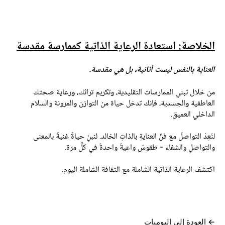
لخلاصة: استعادة الرعاية الذاتية كممارسة مقدسة
لعناية بالنفس ليست أنانية، بل هي مقدسة.
ن خلال تبني الممارسات التقليدية، وتكريم تراثك، ورعاية
صحتك
لعاطفية والجسدية، فإنك تدخل حياة من التوازن والمرونة والسلام
لداخلي العميق.
نُعِدْ التواصلَ مع فنِّ العنايةِ بالذاتِ الخالد. لنبنِ حياةً غنيةً بالمعنى
التواصلِ والشفاء - طقوسٌ واعيةٌ واحدةٌ في كلِّ مرة.
كتشف الرعاية الذاتية الشاملة مع الثقافة الشاملة اليوم.
العودة إلى اليوميات