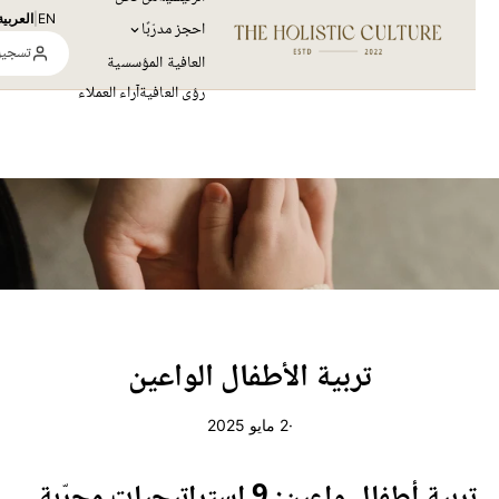
EN
|
العربية
احجز مدرّبًا
تسجيل ال
العافية المؤسسية
رؤى العافية
آراء العملاء
تربية الأطفال الواعين
·
2 مايو 2025
تربية أطفال واعين: 9 استراتيجيات مجرّبة