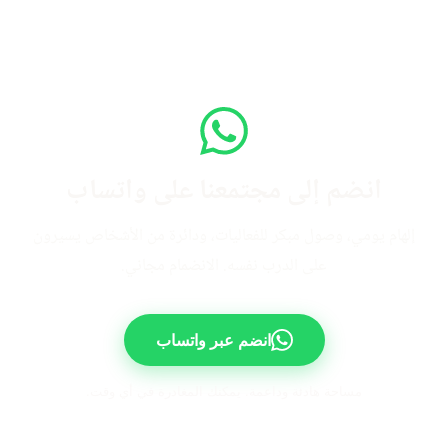
انضم إلى مجتمعنا على واتساب
إلهام يومي، وصول مبكر للفعاليات، ودائرة من الأشخاص يسيرون
على الدرب نفسه. الانضمام مجاني.
انضم عبر واتساب
مساحة هادئة وداعمة. يمكنك المغادرة في أي وقت.