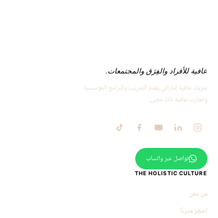
عافية للأفراد والفِرَق والمجتمعات.
شريك عافية إماراتي يقدّم التدريب والبرامج المؤسسية
وتجارب عافية ذات معنى.
تواصل عبر واتساب
THE HOLISTIC CULTURE
من نحن
احجز مدرّبًا