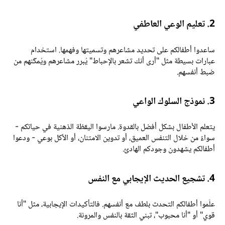
 تعليم الوعي العاطفي
اعدوا أطفالكم على تحديد مشاعرهم وتسميتها وفهمها. استخدام
بارات بسيطة مثل "أرى أنك تشعر بالإحباط" يُبرر مشاعرهم ويُمكّنهم من
بط أنفسهم.
 نموذج السلوك الواعي
تعلم الأطفال بشكل أفضل بالقدوة. مارسوا اليقظة الذهنية في حياتكم -
واءً من خلال التنفس العميق، أو تدوين الامتنان، أو الأكل بوعي - ودعوا
طفالكم يشهدون وجودكم الهادئ.
تشجيع الحديث الإيجابي مع النفس
لّموا أطفالكم التحدث بلطف مع أنفسهم. فالتأكيدات الإيجابية، مثل "أنا
وي" أو "أنا محبوب"، تبني الثقة بالنفس والمرونة.